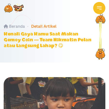
Beranda
Detail Artikel
Kenali Gaya Kamu Saat Makan
Gemoy Coin — Team Nikmatin Pelan
atau Langsung Lahap? 😋