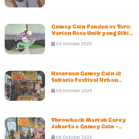
Gemoy Coin Pandan vs Taro:
Varian Rasa Unik yang Bikin
Penasaran
03 October 2025
Keseruan Gemoy Coin di
Sukaria Festival Urban
Forest Cipete – Camilan
06 October 2025
Viral yang Jadi Primadona
Pengunjung
Throwback Mariah Carey
Jakarta x Gemoy Coin –
Momen Manis di Tengah
06 October 2025