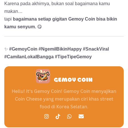
Karena pada akhirnya, bukan soal bagaimana kamu
makan…
tapi
bagaimana setiap gigitan Gemoy Coin bisa bikin
kamu senyum.
😋
✨
#GemoyCoin #NgemilBikinHappy #SnackViral
#CamilanLokalBangga #TipeTipeGemoy
GEMOY COIN
Hellu! It's Gemoy Coin! Gemoy Coin menyajikan
Coin Cheese yang merupakan ciri khas street
food di Korea Selatan.